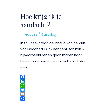
Hoe
krijg
Hoe krijg ik je
ik
je
aandacht?
aandacht?
4 reacties
/
Gastblog
Ik zou heel graag de inhoud van de kluis
van Dagobert Duck hebben! Dan kan ik
bijvoorbeeld reizen gaan maken naar
hele mooie oorden, maar ook zou ik dan
een
F
a
L
c
i
W
e
n
h
T
b
k
a
w
E
o
e
t
i
m
D
o
d
s
t
a
e