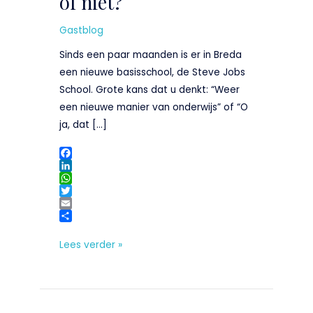
of niet?
niet?
Gastblog
Sinds een paar maanden is er in Breda
een nieuwe basisschool, de Steve Jobs
School. Grote kans dat u denkt: “Weer
een nieuwe manier van onderwijs” of “O
ja, dat […]
F
a
L
c
i
W
e
n
h
T
b
k
a
w
E
o
e
t
i
m
D
o
d
s
t
a
e
Lees verder »
k
I
A
t
i
l
n
p
e
l
e
p
r
n