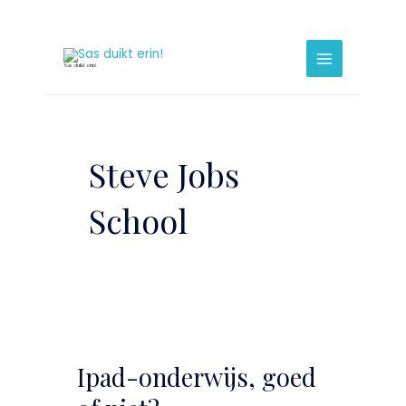
Ga
naar
Main
de
Menu
Sas duikt erin!
inhoud
Steve Jobs
School
Ipad-
onderwijs,
Ipad-onderwijs, goed
goed
of