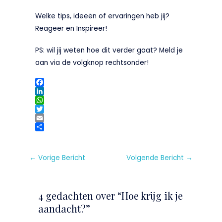
Welke tips, ideeën of ervaringen heb jij?
Reageer en Inspireer!
PS: wil jij weten hoe dit verder gaat? Meld je
aan via de volgknop rechtsonder!
F
a
L
c
i
W
e
n
h
T
b
k
a
w
E
o
e
t
i
m
D
o
d
s
t
a
e
k
I
A
t
i
l
←
Vorige Bericht
Volgende Bericht
→
n
p
e
l
e
p
r
n
4 gedachten over “Hoe krijg ik je
aandacht?”