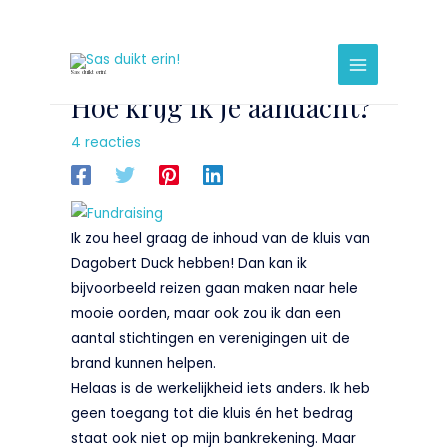
Ga
naar
Bericht
Main
de
navigatie
Menu
Sas duikt erin!
inhoud
Hoe krijg ik je aandacht?
4 reacties
Ik zou heel graag de inhoud van de kluis van
Dagobert Duck hebben! Dan kan ik
bijvoorbeeld reizen gaan maken naar hele
mooie oorden, maar ook zou ik dan een
aantal stichtingen en verenigingen uit de
brand kunnen helpen.
Helaas is de werkelijkheid iets anders. Ik heb
geen toegang tot die kluis én het bedrag
staat ook niet op mijn bankrekening. Maar